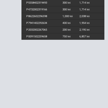
P5558402319493
300 lei
1,714 lei
P4732002319166
300 lei
1,714 lei
P8622602296598
1,000 lei
2,038 lei
P7941402292634
400 lei
1,954 lei
P2032002267065
200 lei
2,195 lei
P0091502259658
750 lei
6,857 lei