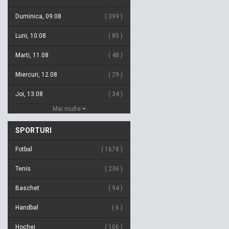
Duminica, 09.08
399
Luni, 10.08
85
Marti, 11.08
48
Miercuri, 12.08
29
Joi, 13.08
34
Mai multe
SPORTURI
Fotbal
1678
Tenis
236
Baschet
94
Handbal
6
Hochei
106