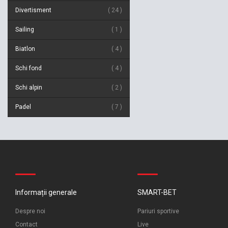
Divertisment
24
Sailing
1
Biatlon
4
Schi fond
4
Schi alpin
2
Padel
7
Informații generale
SMART-BET
Despre noi
Pariuri sportive
Contact
Live