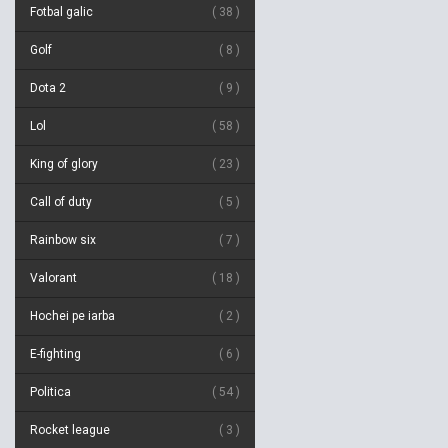
Fotbal galic
38
Golf
8
Dota 2
9
Lol
58
King of glory
23
Call of duty
5
Rainbow six
7
Valorant
18
Hochei pe iarba
2
E-fighting
6
Politica
54
Rocket league
3