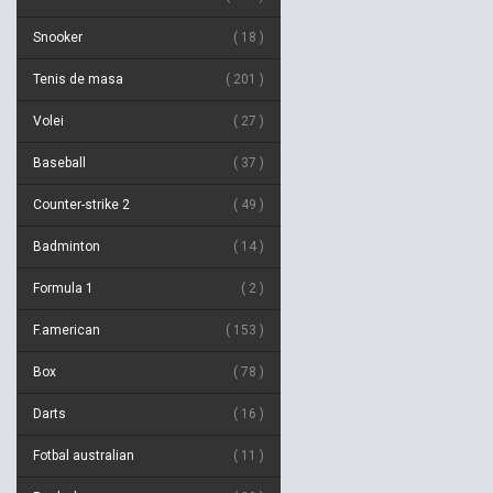
Snooker
18
Tenis de masa
201
Volei
27
Baseball
37
Counter-strike 2
49
Badminton
14
Formula 1
2
F.american
153
Box
78
Darts
16
Fotbal australian
11