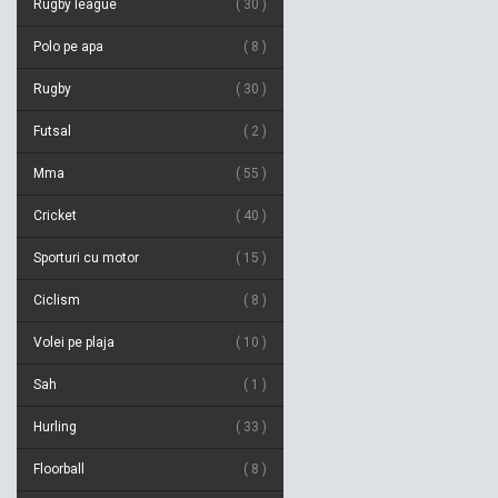
Rugby league
30
Polo pe apa
8
Rugby
30
Futsal
2
Mma
55
Cricket
40
Sporturi cu motor
15
Ciclism
8
Volei pe plaja
10
Sah
1
Hurling
33
Floorball
8