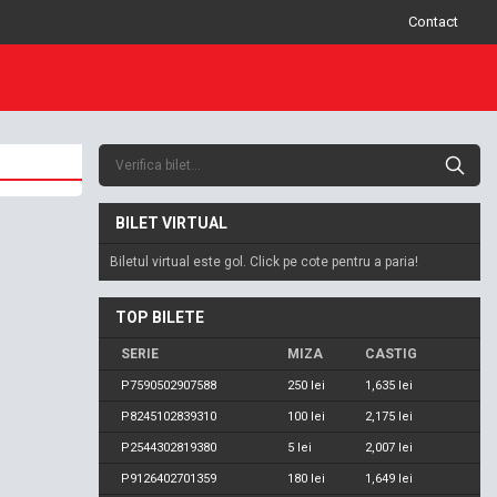
Contact
BILET VIRTUAL
Biletul virtual este gol. Click pe cote pentru a paria!
TOP BILETE
SERIE
MIZA
CASTIG
P7590502907588
250 lei
1,635 lei
P8245102839310
100 lei
2,175 lei
P2544302819380
5 lei
2,007 lei
P9126402701359
180 lei
1,649 lei