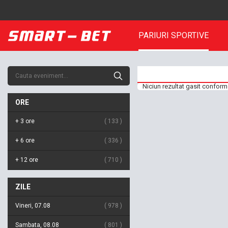
PARIURI SPORTIVE
Niciun rezultat gasit conform 
ORE
+ 3 ore
133
+ 6 ore
336
+ 12 ore
710
ZILE
Vineri, 07.08
978
Sambata, 08.08
801