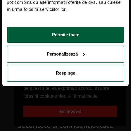
pot combina cu alte informații oferite de dvs. sau culese
Contact
în urma folosirii serviciilor lor.
Agentii
Promoții
Permite toate
Smart Bet
Personalizează
Pariuri sportive
Respinge
Loterii
Acest site foloseste cookies. Prin navigarea
Get Six 49
pe acest site, va exprimati acordul asupra
folosirii cookie-urilor.
Află mai multe
Curse câini
Am înțeles!
Securitate și confidențialitate