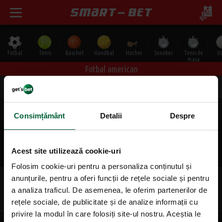
Fotbal
Tenis
Baschet
Handbal
Hochei
Snooker
Tenis de
Vo
masa
Fotbal american
Toate
Duminică, 09.08
Luni, 10.08
Vineri, 14.08
Sâmbătă,
Duminică, 09.08
Consimțământ
Detalii
Despre
Europa EFA
Acest site utilizează cookie-uri
Final
+1 Speciale
Folosim cookie-uri pentru a personaliza conținutul și
anunțurile, pentru a oferi funcții de rețele sociale și pentru
Raiders Tirol
1
2
Paris Muskete.
a analiza traficul. De asemenea, le oferim partenerilor de
1.30
2.68
du. 17:00
|
5039
rețele sociale, de publicitate și de analize informații cu
privire la modul în care folosiți site-ul nostru. Aceștia le