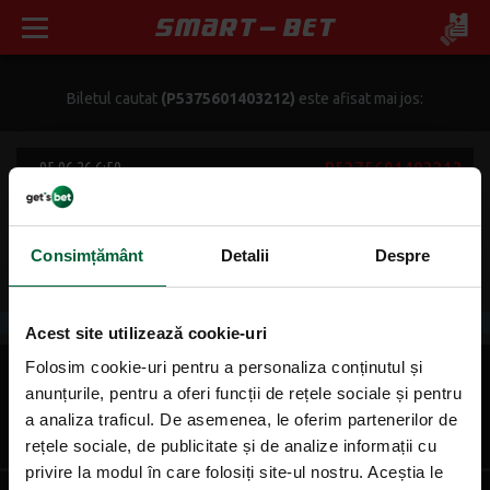
Biletul cautat
(P5375601403212)
este afisat mai jos:
P5375601403212
05.06.26 6:50
354.78
20 lei
Cota:
Suma jucata:
Consimțământ
Detalii
Despre
6758.52 lei
Câștig + bonus potenţial:
Acest site utilizează cookie-uri
Folosim cookie-uri pentru a personaliza conținutul și
Belarus - Siria
Final si
05.06 19:00
Total
anunțurile, pentru a oferi funcții de rețele sociale și pentru
B
goluri::1
a analiza traficul. De asemenea, le oferim partenerilor de
si 2+
2.27
rețele sociale, de publicitate și de analize informații cu
privire la modul în care folosiți site-ul nostru. Aceștia le