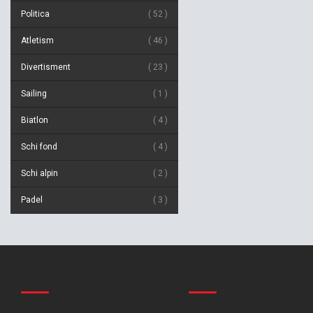
Politica
52
Atletism
46
Divertisment
23
Sailing
1
Biatlon
4
Schi fond
4
Schi alpin
2
Padel
3