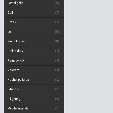
Fotbal galic
26
Golf
7
Dota 2
5
Lol
54
King of glory
20
Call of duty
4
Rainbow six
4
Valorant
8
Hochei pe iarba
2
E-tennis
1
E-fighting
6
Mobile legends
1