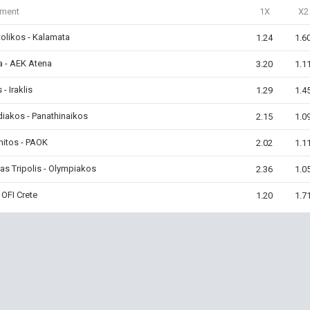
iment
1X
X2
olikos - Kalamata
1.24
1.6
ia - AEK Atena
3.20
1.1
 - Iraklis
1.29
1.4
iakos - Panathinaikos
2.15
1.0
mitos - PAOK
2.02
1.1
as Tripolis - Olympiakos
2.36
1.0
- OFI Crete
1.20
1.7