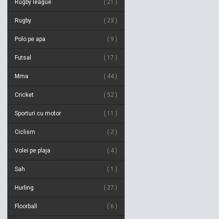
Rugby league
21
Rugby
23
Polo pe apa
9
Futsal
17
Mma
44
Cricket
52
Sporturi cu motor
11
Ciclism
2
Volei pe plaja
4
Sah
1
Hurling
27
Floorball
6