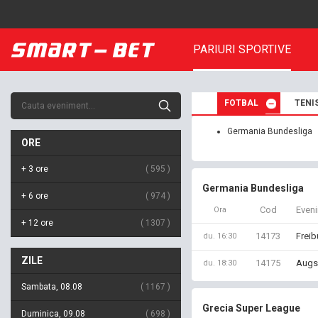
PARIURI SPORTIVE
FOTBAL
TENI
Germania Bundesliga
ORE
+ 3 ore
595
Germania Bundesliga
+ 6 ore
974
Cod
Even
Ora
+ 12 ore
1307
14173
Freib
du. 16:30
ZILE
14175
Augs
du. 18:30
Sambata, 08.08
1167
Grecia Super League
Duminica, 09.08
698