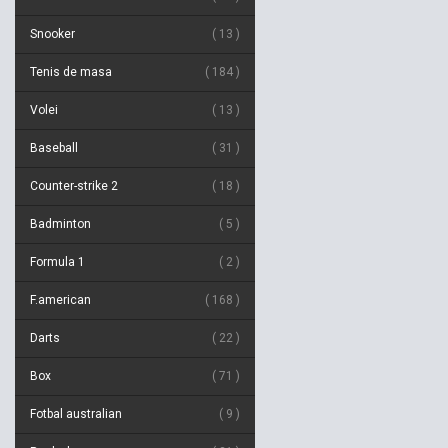
Snooker
13
Tenis de masa
184
Volei
13
Baseball
31
Counter-strike 2
18
Badminton
5
Formula 1
2
F.american
168
Darts
22
Box
71
Fotbal australian
9