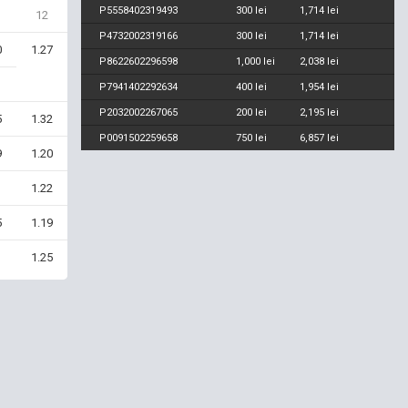
P5558402319493
300 lei
1,714 lei
12
P4732002319166
300 lei
1,714 lei
0
1.27
P8622602296598
1,000 lei
2,038 lei
1
P7941402292634
400 lei
1,954 lei
P2032002267065
200 lei
2,195 lei
5
1.32
P0091502259658
750 lei
6,857 lei
9
1.20
1
1.22
5
1.19
1
1.25