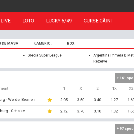
LIVE
LOTO
LUCKY 6/49
CURSE CÂINI
S DE MASA
F.AMERIC.
BOX
Grecia Super League
Argentina Primera B Met
Rezerve
+ 161 spe
iment
1
X
2
1X
X2
urg - Werder Bremen
2.05
3.50
3.40
1.27
1.6
burg - Schalke
2.12
3.70
3.10
1.32
1.6
+ 97 spec