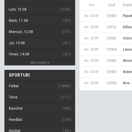
Cod
Even
Ora
Luni, 10.08
134
12900
Panet
du. 22:00
Marti, 11.08
55
12912
Kifis
du. 22:00
Miercuri, 12.08
37
12902
Volos
du. 22:00
Joi, 13.08
61
12964
Levad
du. 22:00
Vineri, 14.08
67
12962
Atro
du. 22:00
Mai multe
12905
Aster
du. 22:00
SPORTURI
12950
Aris 
du. 22:00
Fotbal
1808
Tenis
111
Baschet
84
Handbal
24
Hochei
93