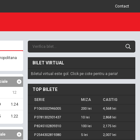
Contact
ropolitana
BILET VIRTUAL
Biletul virtual este gol. Click pe cote pentru a paria!
ciale
TOP BILETE
12
SERIE
MIZA
CASTIG
9
1.24
P1065502946005
200 lei
4,568 lei
5
1.22
P3781302931437
10 lei
2,868 lei
P8245102839310
100 lei
2,175 lei
iale
P2544302819380
5 lei
2,007 lei