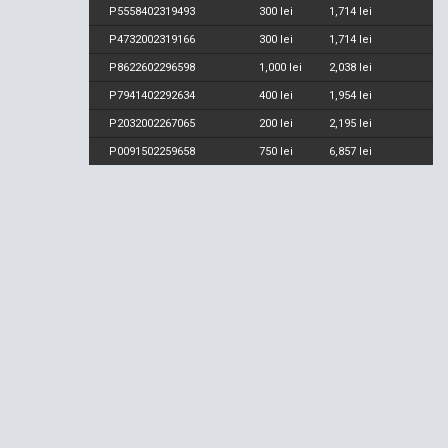
P5558402319493
300 lei
1,714 lei
P4732002319166
300 lei
1,714 lei
P8622602296598
1,000 lei
2,038 lei
P7941402292634
400 lei
1,954 lei
P2032002267065
200 lei
2,195 lei
P0091502259658
750 lei
6,857 lei