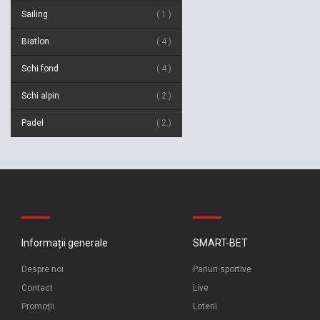
Sailing
1
Biatlon
4
Schi fond
4
Schi alpin
2
Padel
2
Informații generale
SMART-BET
Despre noi
Pariuri sportive
Contact
Live
Promoții
Loterii