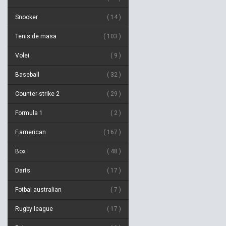
Snooker
14
Tenis de masa
103
Volei
9
Baseball
32
Counter-strike 2
29
Formula 1
2
F.american
167
Box
48
Darts
17
Fotbal australian
7
Rugby league
17