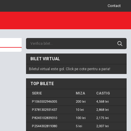
Contact
BILET VIRTUAL
Biletul virtual este gol. Click pe cote pentru a paria!
TOP BILETE
SERIE
MIZA
CASTIG
P1065502946005
200 lei
4,568 lei
P3781302931437
10 lei
2,868 lei
P8245102839310
100 lei
2,175 lei
P2544302819380
5 lei
2,007 lei