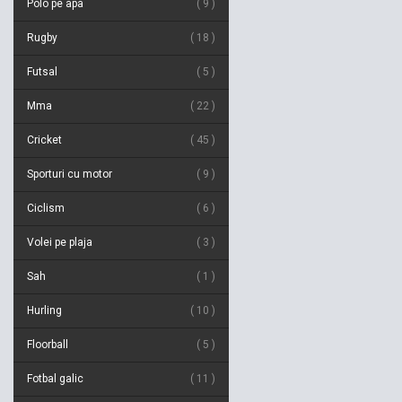
Polo pe apa
9
Rugby
18
Futsal
5
Mma
22
Cricket
45
Sporturi cu motor
9
Ciclism
6
Volei pe plaja
3
Sah
1
Hurling
10
Floorball
5
Fotbal galic
11