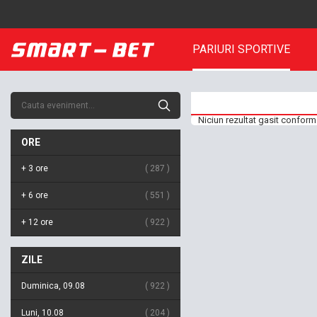
PARIURI SPORTIVE
Niciun rezultat gasit conform 
ORE
+ 3 ore
287
+ 6 ore
551
+ 12 ore
922
ZILE
Duminica, 09.08
922
Luni, 10.08
204