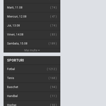
Marti, 11.08
74
Miercuri, 12.08
47
Joi, 13.08
74
Vineri, 14.08
83
Sambata, 15.08
189
Mai multe
SPORTURI
Fotbal
1212
Tenis
168
Baschet
94
Handbal
11
Hochei
93