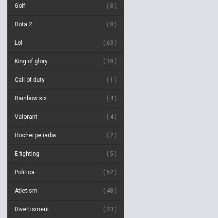
Golf
8
Dota 2
8
Lol
63
King of glory
18
Call of duty
1
Rainbow six
4
Valorant
4
Hochei pe iarba
2
E-fighting
5
Politica
52
Atletism
48
Divertisment
23