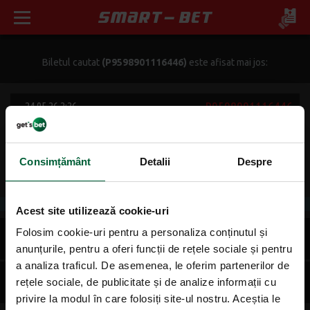
Biletul cautat
(P9598901116446)
este afisat mai jos:
P9598901116446
24.05.26 2:26
2.73
1400 lei
Cota:
Suma jucata:
Consimțământ
Detalii
Despre
3643.19 lei
Câștig + bonus potenţial:
Acest site utilizează cookie-uri
Folosim cookie-uri pentru a personaliza conținutul și
Tottenham - Everton
Final::1
1.98
24.05 18:00
anunțurile, pentru a oferi funcții de rețele sociale și pentru
B
a analiza traficul. De asemenea, le oferim partenerilor de
Verona - As Roma
Final::2
rețele sociale, de publicitate și de analize informații cu
1.38
24.05 21:45
B
privire la modul în care folosiți site-ul nostru. Aceștia le