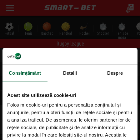
Fotbal
Tenis
Baschet
Handbal
Hochei
Snooker
Tenis de
Vo
masa
Rugby league
Toate
Joi, 06.08
Vineri, 07.08
Sâmbătă, 08.08
Duminică, 
Joi, 06.08
Consimțământ
Detalii
Despre
Anglia Super League
Acest site utilizează cookie-uri
Final
+17 Speciale
Folosim cookie-uri pentru a personaliza conținutul și
anunțurile, pentru a oferi funcții de rețele sociale și pentru
St. Helens Sa.
1
X
2
Hull
a analiza traficul. De asemenea, le oferim partenerilor de
1.27
23.00
3.70
jo. 22:00
|
10482
rețele sociale, de publicitate și de analize informații cu
privire la modul în care folosiți site-ul nostru. Aceștia le