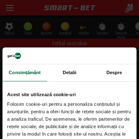
Fotbal
Tenis
Baschet
Handbal
Hochei
Snooker
Tenis de
Vo
masa
Fotbal australian
Toate
Vineri, 14.08
Sâmbătă, 15.08
Duminică, 16.08
Vineri, 14.08
Consimțământ
Detalii
Despre
Australia AFL
Acest site utilizează cookie-uri
Final
+13 Speciale
Folosim cookie-uri pentru a personaliza conținutul și
anunțurile, pentru a oferi funcții de rețele sociale și pentru
Fremantle Doc.
1
2
Adelaide Crow.
a analiza traficul. De asemenea, le oferim partenerilor de
1.27
3.30
vi. 13:10
|
5342
rețele sociale, de publicitate și de analize informații cu
privire la modul în care folosiți site-ul nostru. Aceștia le