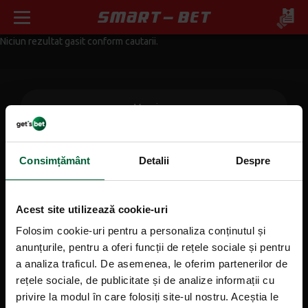
Niciun rezultat gasit conform cautarii.
Mergi sus
Informații generale
Consimțământ
Detalii
Despre
Despre noi
Acest site utilizează cookie-uri
Contact
Folosim cookie-uri pentru a personaliza conținutul și
Agentii
anunțurile, pentru a oferi funcții de rețele sociale și pentru
Promoții
a analiza traficul. De asemenea, le oferim partenerilor de
rețele sociale, de publicitate și de analize informații cu
privire la modul în care folosiți site-ul nostru. Aceștia le