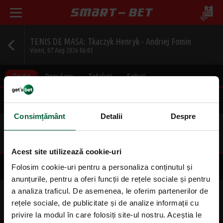
TENIS DE MASA: Tkaczyk Henryk - Andriej Fomin
Vineri, 07 Aug 2026 06:05
Toate
Populare
Totaluri
Seturi
Final
Consimțământ
Detalii
Despre
1
2
1.74
1.86
Acest site utilizează cookie-uri
Set 1 Total puncte Par/Impar
Folosim cookie-uri pentru a personaliza conținutul și
anunțurile, pentru a oferi funcții de rețele sociale și pentru
a analiza traficul. De asemenea, le oferim partenerilor de
Impar
Par
rețele sociale, de publicitate și de analize informații cu
2.36
1.45
privire la modul în care folosiți site-ul nostru. Aceștia le