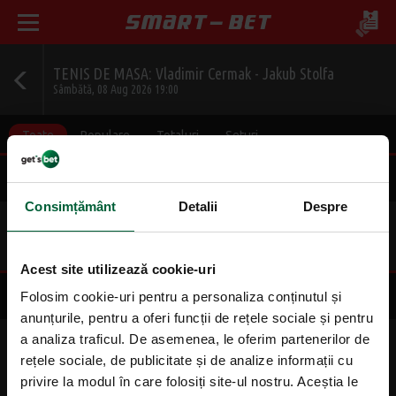
TENIS DE MASA: Vladimir Cermak - Jakub Stolfa
Sâmbătă, 08 Aug 2026 19:00
Toate
Populare
Totaluri
Seturi
Final
Consimțământ
Detalii
Despre
1
2
1.37
2.63
Acest site utilizează cookie-uri
Scor corect
Folosim cookie-uri pentru a personaliza conținutul și
anunțurile, pentru a oferi funcții de rețele sociale și pentru
a analiza traficul. De asemenea, le oferim partenerilor de
3-0
3-1
3-2
rețele sociale, de publicitate și de analize informații cu
3.30
3.50
4.50
privire la modul în care folosiți site-ul nostru. Aceștia le