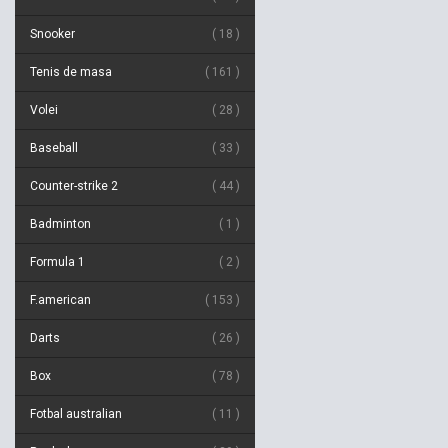
Snooker
18
Tenis de masa
161
Volei
28
Baseball
33
Counter-strike 2
44
Badminton
1
Formula 1
2
F.american
153
Darts
26
Box
78
Fotbal australian
11