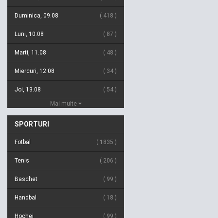
Duminica, 09.08
418
Luni, 10.08
87
Marti, 11.08
48
Miercuri, 12.08
34
Joi, 13.08
54
Mai multe
SPORTURI
Fotbal
1835
Tenis
206
Baschet
99
Handbal
18
Hochei
99