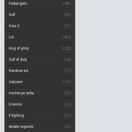
Fotbal galic
38
Golf
8
Dota 2
7
Lol
56
King of glory
22
Call of duty
4
Rainbow six
7
Valorant
17
Hochei pe iarba
2
E-tennis
2
E-fighting
7
Mobile legends
3