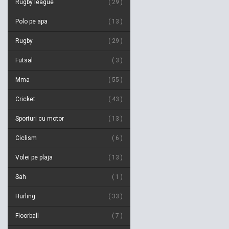
Rugby league
29
Polo pe apa
13
Rugby
29
Futsal
3
Mma
55
Cricket
43
Sporturi cu motor
13
Ciclism
6
Volei pe plaja
13
Sah
1
Hurling
33
Floorball
7