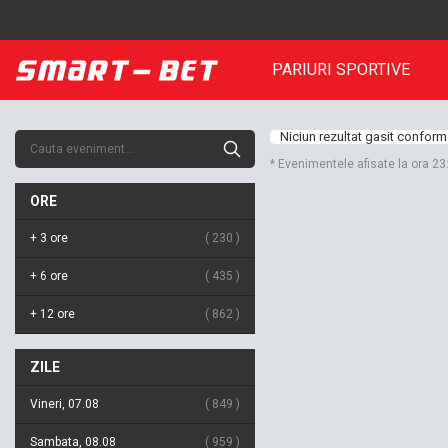
PARIURI SPORTIVE
Niciun rezultat gasit conform 
* Evenimentele afisate la ora 2
ORE
+ 3 ore
230
+ 6 ore
435
+ 12 ore
862
ZILE
Vineri, 07.08
849
Sambata, 08.08
959