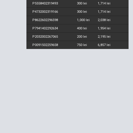
P5558402319493
300 lei
1,714 lei
P4732002319166
300 lei
1,714 lei
P8622602296598
1,000 lei
2,038 lei
P7941402292634
400 lei
1,954 lei
P2032002267065
200 lei
2,195 lei
P0091502259658
750 lei
6,857 lei