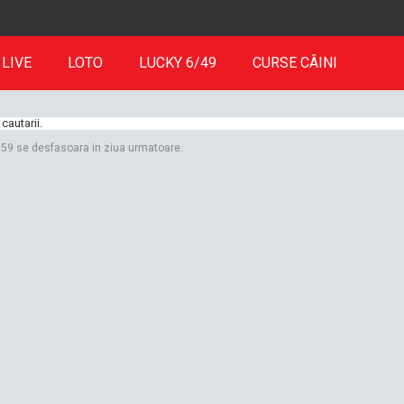
LIVE
LOTO
LUCKY 6/49
CURSE CÂINI
cautarii.
3:59 se desfasoara in ziua urmatoare.