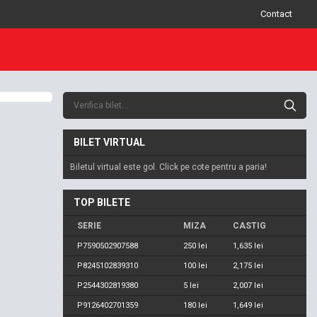
Contact
BILET VIRTUAL
Biletul virtual este gol. Click pe cote pentru a paria!
TOP BILETE
SERIE
MIZA
CASTIG
P7590502907588
250 lei
1,635 lei
P8245102839310
100 lei
2,175 lei
P2544302819380
5 lei
2,007 lei
P9126402701359
180 lei
1,649 lei