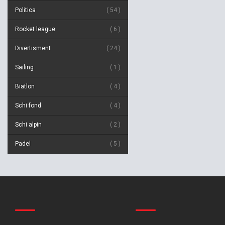
Politica
54
Rocket league
6
Divertisment
24
Sailing
1
Biatlon
4
Schi fond
4
Schi alpin
2
Padel
5