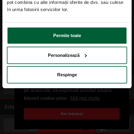
pot combina cu alte informații oferite de dvs. sau culese
1/1
1/X
1/2
2.08
19.00
71.00
în urma folosirii serviciilor lor.
X/1
X/X
X/2
4.25
6.50
17.00
Permite toate
2/1
2/X
2/2
26.00
21.00
15.00
Personalizează
Pauza sau Final
Respinge
Acest site foloseste cookies. Prin navigarea
PSF 1
PSF X
PSF 2
1.24
1.99
5.50
pe acest site, va exprimati acordul asupra
folosirii cookie-urilor.
Află mai multe
Echipa castiga ambele reprize
Am înțeles!
1
2
3
4
5
1
2
0
BILET VIRTUAL
2.90
31.00