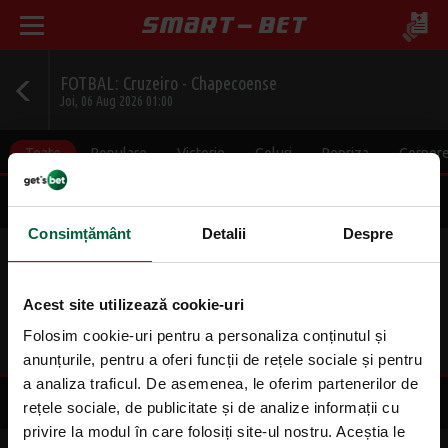
FOTBAL: Cruzeiro - Chapecoense
Joi, 06 Aug 2026 01:00
Toate
Populare
Victorie
Goluri
Repriza
Corner
Final
Consimțământ
Detalii
Despre
1
X
2
1.33
4.33
9.00
Acest site utilizează cookie-uri
1X
X2
12
Folosim cookie-uri pentru a personaliza conținutul și
1.03
2.90
1.15
anunțurile, pentru a oferi funcții de rețele sociale și pentru
a analiza traficul. De asemenea, le oferim partenerilor de
Pauza/Final
rețele sociale, de publicitate și de analize informații cu
privire la modul în care folosiți site-ul nostru. Aceștia le