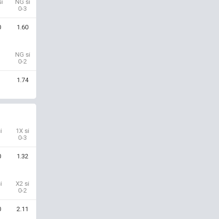
i
NG si
0-3
0
1.60
NG si
0-2
1.74
i
1X si
0-3
0
1.32
i
X2 si
0-2
0
2.11