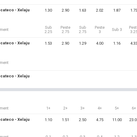
cateco - Xelaju
1.30
2.90
1.63
2.02
1.87
1.7
Sub
Peste
Sub
Peste
Pest
iment
Sub 3
2.25
2.75
2.75
3
3.2
cateco - Xelaju
1.53
2.90
1.29
4.00
1.16
4.3
iment
cateco - Xelaju
iment
1+
2+
3+
4+
5+
6+
cateco - Xelaju
1.10
1.51
2.50
4.75
11.00
23.0
iment
0-1
0-2
0-3
0-4
1-2
1-3