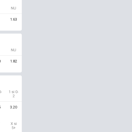
NU
1
1.63
NU
8
1.82
0-
1 si 0-
2
5
3.20
i
X si
5+