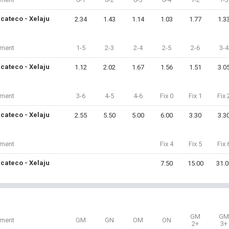
cateco - Xelaju
2.34
1.43
1.14
1.03
1.77
1.3
iment
1-5
2-3
2-4
2-5
2-6
3-4
cateco - Xelaju
1.12
2.02
1.67
1.56
1.51
3.0
iment
3-6
4-5
4-6
Fix 0
Fix 1
Fix 
cateco - Xelaju
2.55
5.50
5.00
6.00
3.30
3.3
iment
Fix 4
Fix 5
Fix 
cateco - Xelaju
7.50
15.00
31.0
GM
GM
iment
GM
GN
OM
ON
2+
3+