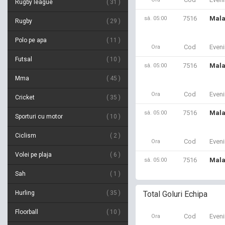
Rugby league
31
7516
Mala
sâ. 05:00
Rugby
29
Polo pe apa
11
Cod
Even
Ora
Futsal
10
7516
Mala
sâ. 05:00
Mma
45
Cod
Even
Ora
Cricket
35
7516
Mala
sâ. 05:00
Sporturi cu motor
10
Ciclism
2
Cod
Even
Ora
Volei pe plaja
6
7516
Mala
sâ. 05:00
Sah
1
Hurling
35
Total Goluri Echipa
Floorball
10
Cod
Even
Ora