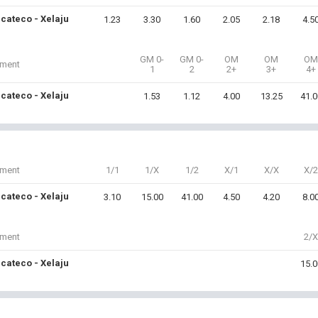
cateco - Xelaju
1.23
3.30
1.60
2.05
2.18
4.5
GM 0-
GM 0-
OM
OM
OM
iment
1
2
2+
3+
4+
cateco - Xelaju
1.53
1.12
4.00
13.25
41.0
iment
1/1
1/X
1/2
X/1
X/X
X/2
cateco - Xelaju
3.10
15.00
41.00
4.50
4.20
8.0
iment
2/X
cateco - Xelaju
15.0