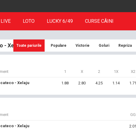
LIVE
LOTO
LUCKY 6/49
CURSE CÂINI
 - Xelaju
Toate pariurile
Populare
Victorie
Goluri
Repriza
iment
1
X
2
1X
X2
cateco - Xelaju
1.88
2.80
4.25
1.14
1.7
iment
GG
cateco - Xelaju
2.0