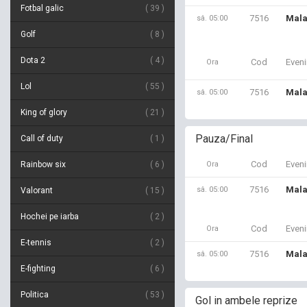
Fotbal galic
39
7516
Mala
sâ. 05:00
Golf
8
Dota 2
4
Cod
Even
Ora
Lol
55
7516
Mala
sâ. 05:00
King of glory
21
Pauza/Final
Call of duty
1
Cod
Even
Rainbow six
6
Ora
7516
Mala
sâ. 05:00
Valorant
15
Hochei pe iarba
2
Cod
Even
Ora
E-tennis
2
7516
Mala
sâ. 05:00
E-fighting
6
Politica
53
Gol in ambele reprize