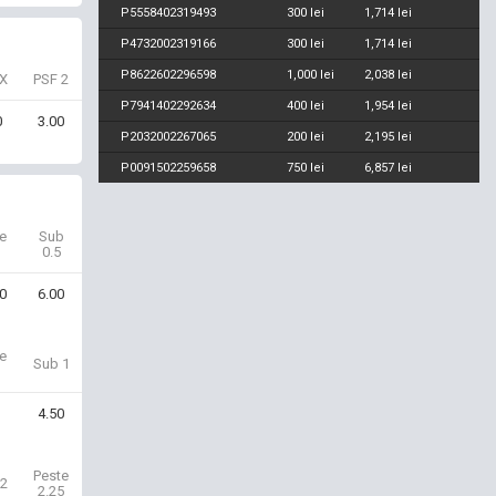
P5558402319493
300 lei
1,714 lei
P4732002319166
300 lei
1,714 lei
P8622602296598
1,000 lei
2,038 lei
X
PSF 2
P7941402292634
400 lei
1,954 lei
0
3.00
P2032002267065
200 lei
2,195 lei
P0091502259658
750 lei
6,857 lei
e
Sub
0.5
0
6.00
e
Sub 1
1
4.50
Peste
2
2.25