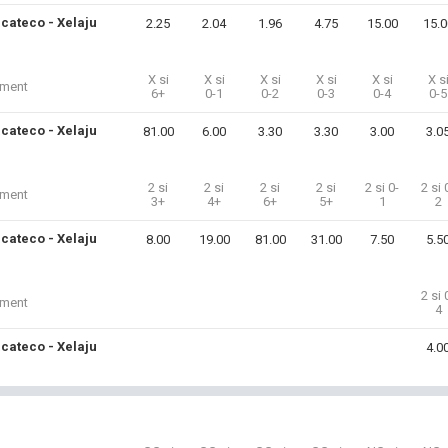
cateco - Xelaju
2.25
2.04
1.96
4.75
15.00
15.0
X si
X si
X si
X si
X si
X s
iment
6+
0-1
0-2
0-3
0-4
0-5
cateco - Xelaju
81.00
6.00
3.30
3.30
3.00
3.0
2 si
2 si
2 si
2 si
2 si 0-
2 si 
iment
3+
4+
6+
5+
1
2
cateco - Xelaju
8.00
19.00
81.00
31.00
7.50
5.5
2 si 
iment
4
cateco - Xelaju
4.0