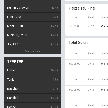
Duminica, 09.08
457
Pauza sau Final
Luni, 10.08
100
Cod
Even
Ora
Marti, 11.08
47
7516
Mala
sâ. 05:00
Miercuri, 12.08
28
Total Goluri
Joi, 13.08
55
Mai multe
Cod
Even
Ora
SPORTURI
7516
Mala
sâ. 05:00
Fotbal
1946
Cod
Even
Ora
Tenis
119
Baschet
101
7516
Mala
sâ. 05:00
Handbal
24
Cod
Even
Ora
Hochei
93