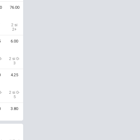
0
76.00
i
2 si
2+
5
6.00
0-
2 si 0-
3
0
4.25
0-
2 si 0-
5
0
3.80