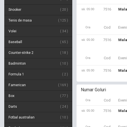
7516
Mala
sâ. 05:00
Snooker
20
Tenis de masa
125
Cod
Even
Ora
Volei
34
7516
Mala
sâ. 05:00
Baseball
65
Counter-strike 2
18
Cod
Even
Ora
Badminton
10
7516
Mala
sâ. 05:00
Formula 1
2
F.american
169
Numar Goluri
Box
77
Cod
Even
Ora
Darts
24
7516
Mala
sâ. 05:00
Fotbal australian
10
Cod
Even
Ora