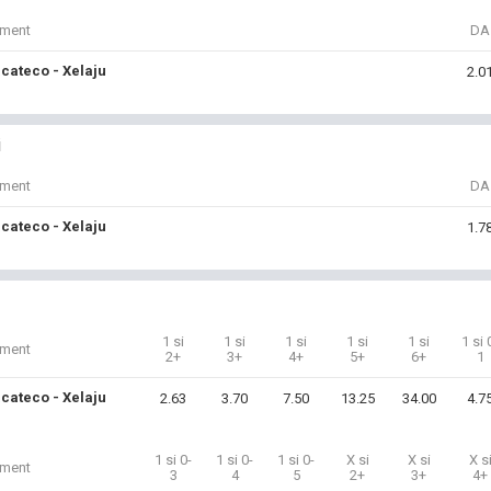
iment
DA
cateco - Xelaju
2.0
i
iment
DA
cateco - Xelaju
1.7
1 si
1 si
1 si
1 si
1 si
1 si 
iment
2+
3+
4+
5+
6+
1
cateco - Xelaju
2.63
3.70
7.50
13.25
34.00
4.7
1 si 0-
1 si 0-
1 si 0-
X si
X si
X s
iment
3
4
5
2+
3+
4+