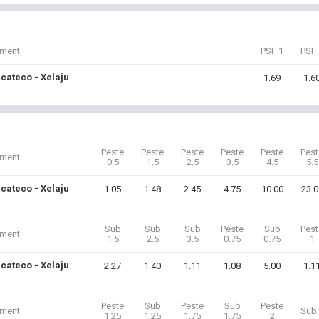
iment
PSF 1
PSF 
cateco - Xelaju
1.69
1.6
Peste
Peste
Peste
Peste
Peste
Pest
iment
0.5
1.5
2.5
3.5
4.5
5.5
cateco - Xelaju
1.05
1.48
2.45
4.75
10.00
23.0
Sub
Sub
Sub
Peste
Sub
Pest
iment
1.5
2.5
3.5
0.75
0.75
1
cateco - Xelaju
2.27
1.40
1.11
1.08
5.00
1.1
Peste
Sub
Peste
Sub
Peste
iment
Sub 
1.25
1.25
1.75
1.75
2