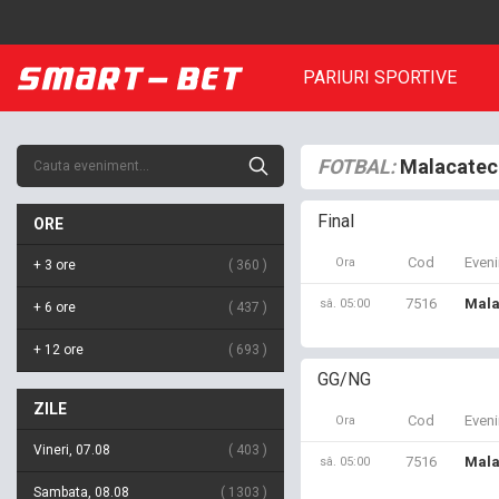
PARIURI SPORTIVE
FOTBAL:
Malacateco
Final
ORE
Cod
Even
Ora
+ 3 ore
360
7516
Mala
sâ. 05:00
+ 6 ore
437
+ 12 ore
693
GG/NG
ZILE
Cod
Even
Ora
Vineri, 07.08
403
7516
Mala
sâ. 05:00
Sambata, 08.08
1303