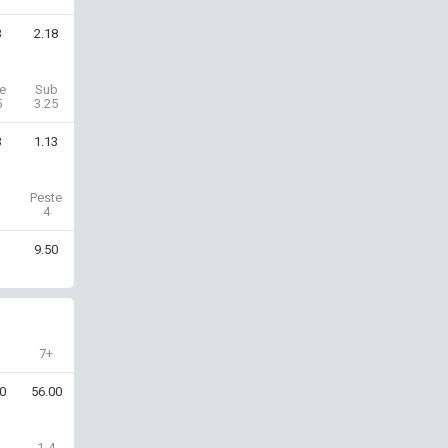
3
2.18
e
Sub
5
3.25
3
1.13
Peste
4
9.50
7+
0
56.00
1-4