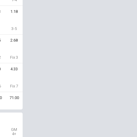
3
1.18
3-5
5
2.68
2
Fix 3
0
4.33
6
Fix 7
0
71.00
GM
4+