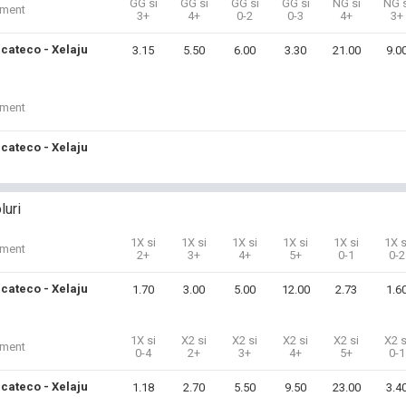
GG si
GG si
GG si
GG si
NG si
NG s
iment
3+
4+
0-2
0-3
4+
3+
cateco - Xelaju
3.15
5.50
6.00
3.30
21.00
9.0
iment
cateco - Xelaju
luri
1X si
1X si
1X si
1X si
1X si
1X s
iment
2+
3+
4+
5+
0-1
0-2
cateco - Xelaju
1.70
3.00
5.00
12.00
2.73
1.6
1X si
X2 si
X2 si
X2 si
X2 si
X2 s
iment
0-4
2+
3+
4+
5+
0-1
cateco - Xelaju
1.18
2.70
5.50
9.50
23.00
3.4