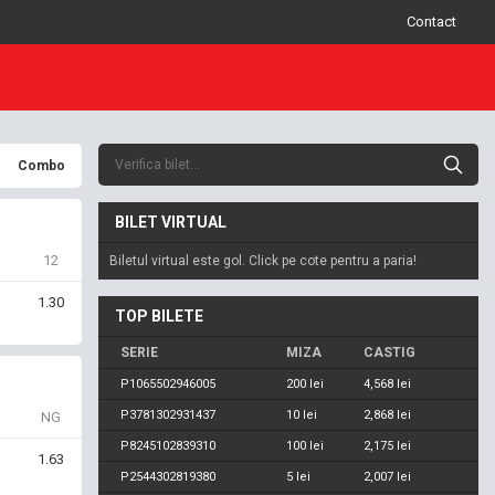
Contact
Combo
BILET VIRTUAL
12
Biletul virtual este gol. Click pe cote pentru a paria!
1
1.30
TOP BILETE
SERIE
MIZA
CASTIG
P1065502946005
200 lei
4,568 lei
P3781302931437
10 lei
2,868 lei
NG
P8245102839310
100 lei
2,175 lei
1
1.63
P2544302819380
5 lei
2,007 lei