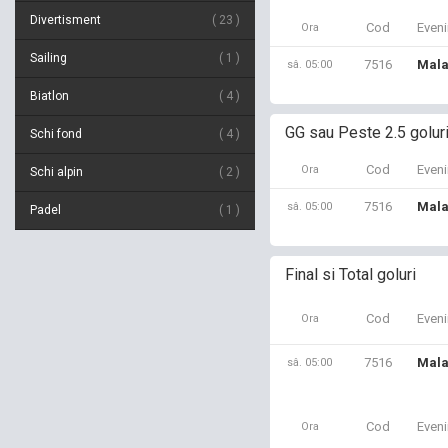
Divertisment
23
Cod
Even
Ora
Sailing
1
7516
Mala
sâ. 05:00
Biatlon
4
GG sau Peste 2.5 golur
Schi fond
4
Cod
Even
Ora
Schi alpin
2
7516
Mala
sâ. 05:00
Padel
1
Final si Total goluri
Cod
Even
Ora
7516
Mala
sâ. 05:00
Cod
Even
Ora